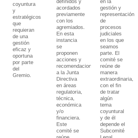
definidos y
en la
coyuntura
acordados
gestión y
y
previamente
representación
estratégicos
con los
de
que
agremiados.
procesos
requieran
En esta
judiciales
de una
instancia
en los que
gestión
se
seamos
eficaz y
proponen
parte. El
oportuna
acciones y
comité se
por parte
recomendaciones
reúne de
del
a la Junta
manera
Gremio.
Directiva
extraordinaria,
en áreas
con el fin
regulatoria,
de tratar
técnica,
algún
económica
tema
y/o
coyuntural
financiera.
y de él
Este
depende el
comité se
Subcomité
reúne
Legal.