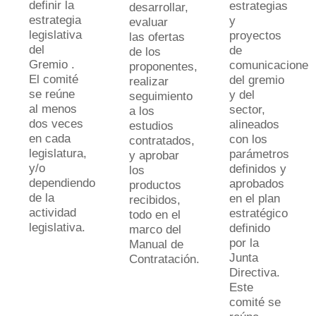
definir la
estrategias
desarrollar,
estrategia
y
evaluar
legislativa
proyectos
las ofertas
del
de
de los
Gremio .
comunicaciones
proponentes,
El comité
del gremio
realizar
se reúne
y del
seguimiento
al menos
sector,
a los
dos veces
alineados
estudios
en cada
con los
contratados,
legislatura,
parámetros
y aprobar
y/o
definidos y
los
dependiendo
aprobados
productos
de la
en el plan
recibidos,
actividad
estratégico
todo en el
legislativa.
definido
marco del
por la
Manual de
Junta
Contratación.
Directiva.
Este
comité se