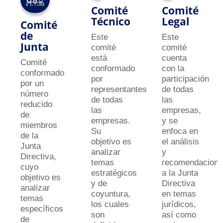
Comité
Comité
Técnico
Legal
Comité
de
Este
Este
Junta
comité
comité
está
cuenta
Comité
conformado
con la
conformado
por
participación
por un
representantes
de todas
número
de todas
las
reducido
las
empresas,
de
empresas.
y se
miembros
Su
enfoca en
de la
objetivo es
el análisis
Junta
analizar
y
Directiva,
temas
recomendacion
cuyo
estratégicos
a la Junta
objetivo es
y de
Directiva
analizar
coyuntura,
en temas
temas
los cuales
jurídicos,
específicos
son
así como
de