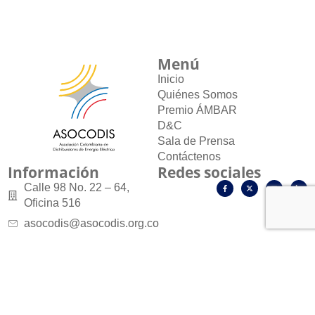
Menú
Inicio
Quiénes Somos
Premio ÁMBAR
D&C
Sala de Prensa
Contáctenos
Información
Redes sociales
Calle 98 No. 22 – 64,
Oficina 516
asocodis@asocodis.org.co
601 7035984
+57 318 6602622
Todos los Derechos Reservados © 2024 Asocodis